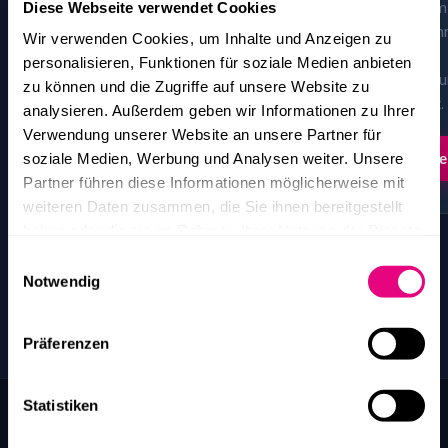
Diese Webseite verwendet Cookies
Von der Förderfähigkeit
Energiekosten im
bis zum
Mittelstand — oh
Wir verwenden Cookies, um Inhalte und Anzeigen zu
Verwendungsnachweis —
Komfort- oder
personalisieren, Funktionen für soziale Medien anbieten
plus die 5 teuersten
Produktionseinbu
zu können und die Zugriffe auf unsere Website zu
Fehler.
Schritt für Schritt.
analysieren. Außerdem geben wir Informationen zu Ihrer
Verwendung unserer Website an unsere Partner für
soziale Medien, Werbung und Analysen weiter. Unsere
PDF anfordern →
PDF anford
Partner führen diese Informationen möglicherweise mit
weiteren Daten zusammen, die Sie ihnen bereitgestellt
haben oder die sie im Rahmen Ihrer Nutzung der Dienste
gesammelt haben.
Einwilligungsauswahl
Wir verwenden Ihre E-Mail-Adresse ausschließlich zum Versand
Notwendig
des angeforderten Dokuments. Details in unserer
Datenschutzerklärung
.
Präferenzen
Statistiken