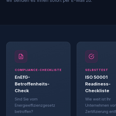
wir senden es Ihnen sofort per E-Mail zu.
COMPLIANCE-CHECKLISTE
SELBSTTEST
EnEfG-
ISO 50001
Betroffenheits-
Readiness-
Check
Checkliste
Sind Sie vom
Wie weit ist Ihr
Energieeffizienzgesetz
Unternehmen von
betroffen?
Zertifizierung ent